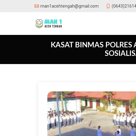
(0643)2161
man1acehtengah@gmail.com
KASAT BINMAS POLRES
SOSIALI